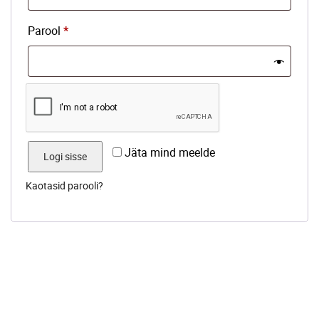
Nõutud
Parool
*
Jäta mind meelde
Logi sisse
Kaotasid parooli?