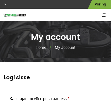
Päring
My account
Home
/
My account
Logi sisse
Nõutud
Kasutajanimi või e-posti aadress
*