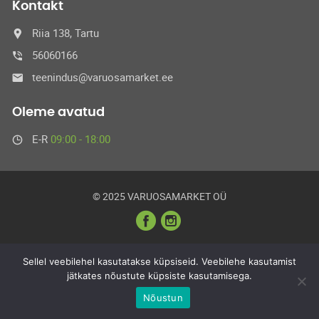
Kontakt
Riia 138, Tartu
56060166
teenindus@varuosamarket.ee
Oleme avatud
E-R
09:00 - 18:00
© 2025 VARUOSAMARKET OÜ
Sellel veebilehel kasutatakse küpsiseid. Veebilehe kasutamist
jätkates nõustute küpsiste kasutamisega.
Nõustun