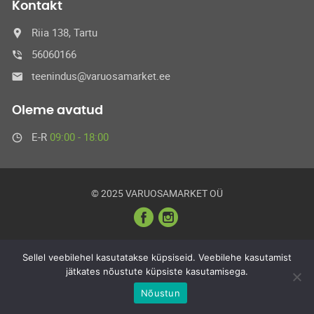
Kontakt
Riia 138, Tartu
56060166
teenindus@varuosamarket.ee
Oleme avatud
E-R
09:00 - 18:00
© 2025 VARUOSAMARKET OÜ
Sellel veebilehel kasutatakse küpsiseid. Veebilehe kasutamist
jätkates nõustute küpsiste kasutamisega.
Nõustun