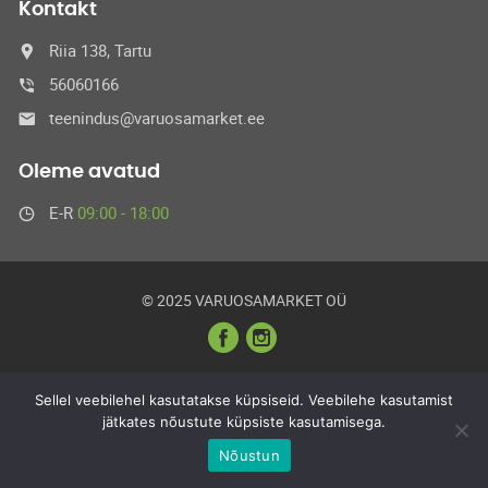
Kontakt
Riia 138, Tartu
56060166
teenindus@varuosamarket.ee
Oleme avatud
E-R
09:00 - 18:00
© 2025 VARUOSAMARKET OÜ
Sellel veebilehel kasutatakse küpsiseid. Veebilehe kasutamist
jätkates nõustute küpsiste kasutamisega.
Nõustun