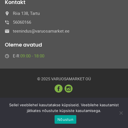
Kontakt
Riia 138, Tartu
56060166
teenindus@varuosamarket.ee
Oleme avatud
E-R
09:00 - 18:00
© 2025 VARUOSAMARKET OÜ
Sellel veebilehel kasutatakse küpsiseid. Veebilehe kasutamist
jätkates nõustute küpsiste kasutamisega.
Nõustun