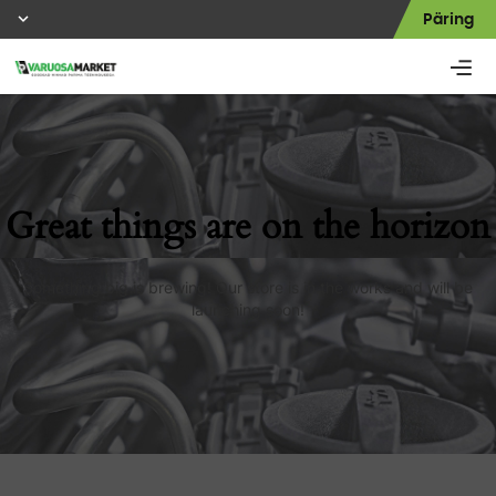
Päring
Great things are on the horizon
Something big is brewing! Our store is in the works and will be
launching soon!