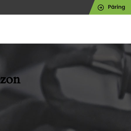
Päring
izon
hing soon!