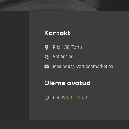
Kontakt
Riia 138, Tartu
56060166
teenindus@varuosamarket.ee
Oleme avatud
E-R
09:00 - 18:00