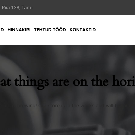
Riia 138, Tartu
ED
HINNAKIRI
TEHTUD TÖÖD
KONTAKTID
at things are on the hor
 big is brewing! Our store is in the works and will be launc