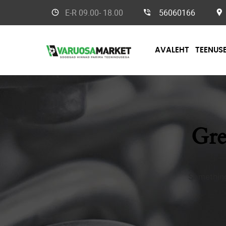
E-R
09.00- 18.00
56060166
AVALEHT
TEENUS
Gre
Something