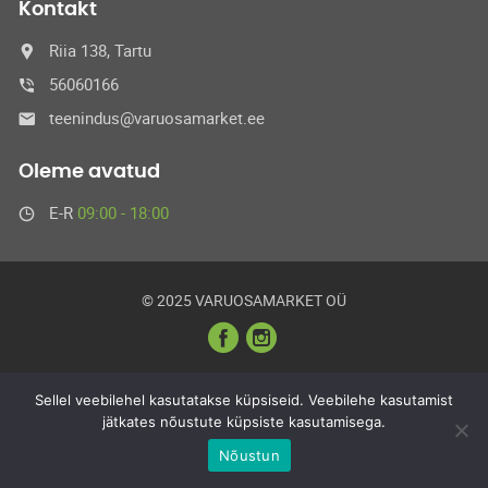
Kontakt
Riia 138, Tartu
56060166
teenindus@varuosamarket.ee
Oleme avatud
E-R
09:00 - 18:00
© 2025 VARUOSAMARKET OÜ
Sellel veebilehel kasutatakse küpsiseid. Veebilehe kasutamist
jätkates nõustute küpsiste kasutamisega.
Nõustun